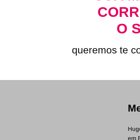
CORR
O 
queremos te co
Me
Hugo
em B