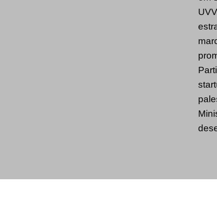
UVV 
estr
marc
prom
Part
star
pale
Mini
dese