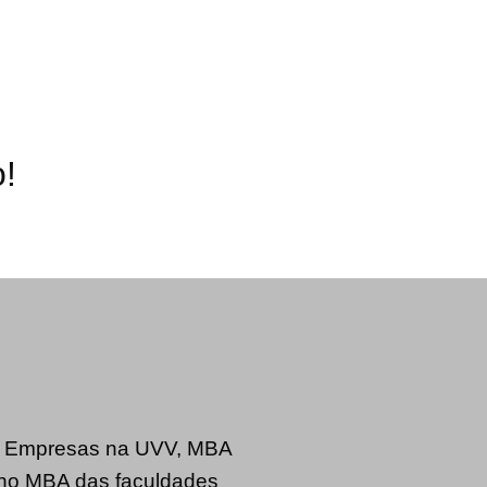
!
e Empresas na UVV, MBA
 no MBA das faculdades