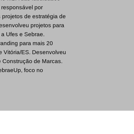
 responsável por
 projetos de estratégia de
Desenvolveu projetos para
 a Ufes e Sebrae.
Branding para mais 20
e Vitória/ES. Desenvolveu
 e Construção de Marcas.
SebraeUp, foco no